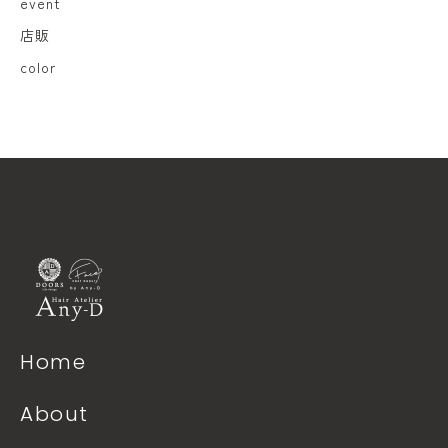
event
店販
color
Home
About